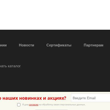
ании
Новости
Сертификаты
Партнерам
чать каталог
о наших новинках и акциях?
Я даю
согласие
на обработку своих персональных данных.
нии обработки персональных данных
Согласие на обработку персона