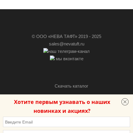
© ООО «НЕВА ТАФТ» 2019 - 2025
sales@nevatuft.ru
наш телеграм-канал
мы вконтакте
Скачать каталог
Хотите первым узнавать о наших
Разработка сайта — «Бутик сайтов»
новинках и акциях?
Политика в отношении обработки персональных данных