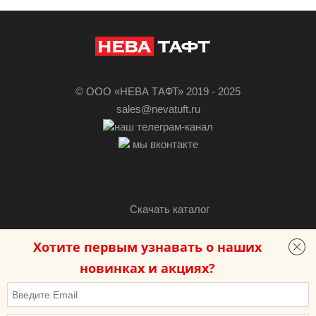
© ООО «НЕВА ТАФТ» 2019 - 2025
sales@nevatuft.ru
наш телеграм-канал
мы вконтакте
Скачать каталог
Хотите первым узнавать о наших
Разработка сайта — «Бутик сайтов»
новинках и акциях?
Политика в отношении обработки персональных данных