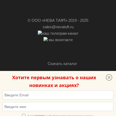
© ООО «НЕВА ТАФТ» 2019 - 2025
sales@nevatuft.ru
наш телеграм-канал
мы вконтакте
Скачать каталог
Хотите первым узнавать о наших
Разработка сайта — «Бутик сайтов»
новинках и акциях?
Политика в отношении обработки персональных данных
Согласие на обработку персональных данных
Все дизайны, рисунки, изображения ковровой продукции,
Я даю
согласие
на обработку своих персональных данных.