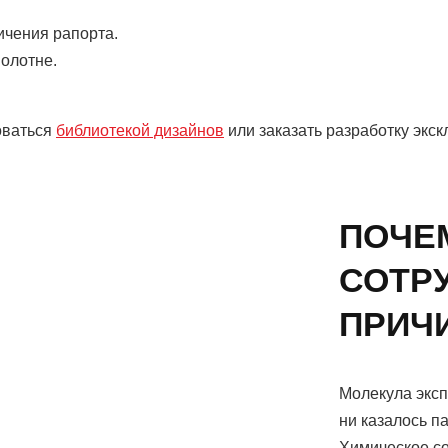
ичения рапорта.
полотне.
оваться
библиотекой дизайнов
или заказать разработку экск
ПОЧЕ
СОТРУ
ПРИЧ
Молекула эксп
ни казалось п
Химическое с