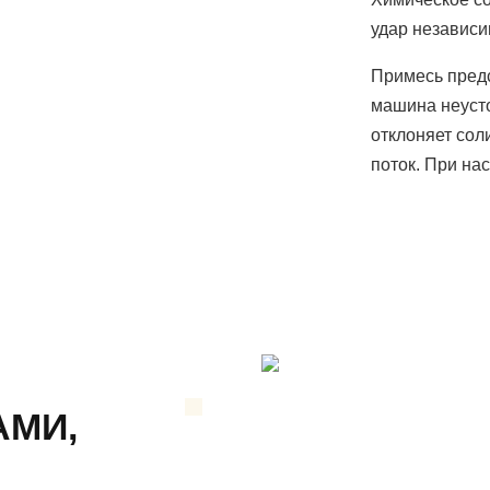
удар независи
Примесь предс
машина неусто
отклоняет сол
поток. При на
АМИ,