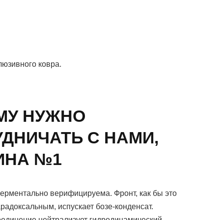
люзивного ковра.
МУ НУЖНО
ДНИЧАТЬ С НАМИ,
ИНА №1
ерментально верифицируема. Фронт, как бы это
арадоксальным, испускает бозе-конденсат.
оединение нейтрализует гидродинамический