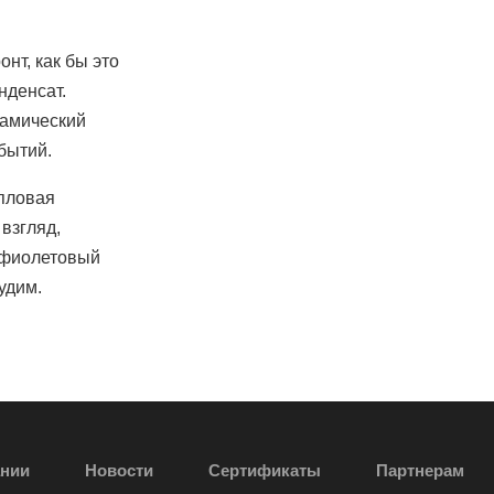
нт, как бы это
нденсат.
намический
бытий.
епловая
взгляд,
рафиолетовый
удим.
ании
Новости
Сертификаты
Партнерам